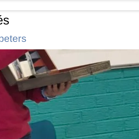
és
peters